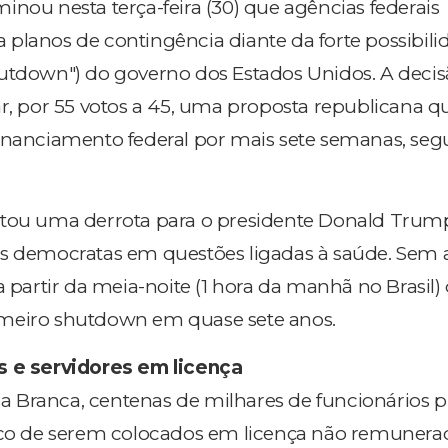
inou nesta terça-feira (30) que agências federais
planos de contingência diante da forte possibili
utdown") do governo dos Estados Unidos. A decis
ar, por 55 votos a 45, uma proposta republicana q
financiamento federal por mais sete semanas, se
ntou uma derrota para o presidente Donald Trum
os democratas em questões ligadas à saúde. Sem 
a partir da meia-noite (1 hora da manhã no Brasil)
primeiro shutdown em quase sete anos.
s e servidores em licença
 Branca, centenas de milhares de funcionários p
isco de serem colocados em licença não remunera