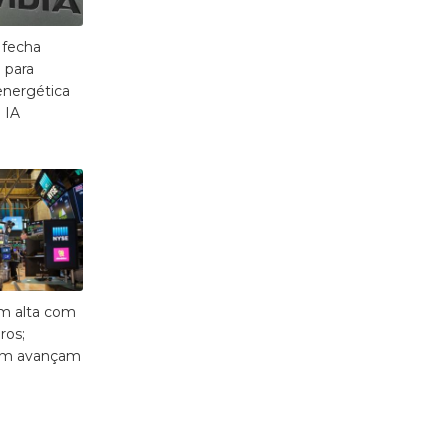
 fecha
 para
 energética
 IA
em alta com
ros;
om avançam