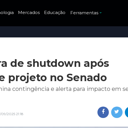
ologia
Mercados
Educação
Ferramentas
ra de shutdown após
de projeto no Senado
ina contingência e alerta para impacto em s
/09/2025 21:18