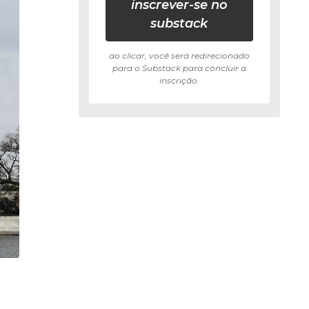
inscrever-se no
substack
ao clicar, você será redirecionado
para o Substack para concluir a
inscrição.