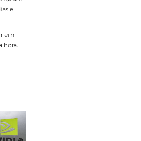
ias e
ar em
a hora.