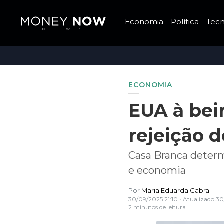
Economia
Política
Tecn
ECONOMIA
EUA à bei
rejeição 
Casa Branca determ
e economia
Por
Maria Eduarda Cabral
30/09/2025 21:10
• Atualizado
30
2 minutos de leitura