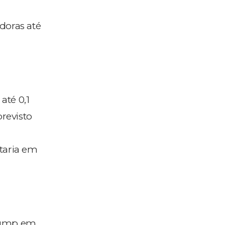
doras até
até 0,1
previsto
taria em
Trump em