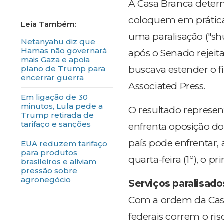
A Casa Branca determ
coloquem em prática 
uma paralisação ("sh
Netanyahu diz que
Hamas não governará
após o Senado rejeit
mais Gaza e apoia
plano de Trump para
buscava estender o 
encerrar guerra
Associated Press.
Em ligação de 30
minutos, Lula pede a
O resultado represe
Trump retirada de
tarifaço e sanções
enfrenta oposição d
país pode enfrentar, 
EUA reduzem tarifaço
para produtos
quarta-feira (1º), o 
brasileiros e aliviam
pressão sobre
agronegócio
Serviços paralisado
Com a ordem da Casa
federais correm o r