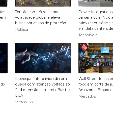
fas
Tensão com Irã reacende
Power Integrations
gem
volatilidade global e eleva
parceria com Nvidia
busca por ativos de proteção
otimizar eficiência
em data centers de
Política
Tecnologia
Ibovespa Futuro inicia dia em
Wall Street fecha 
ado
queda com atenção voltada ao
foco em corte de ju
Fed e tensão comercial Brasil e
Amazon e Broadc
EUA
Mercados
Mercados