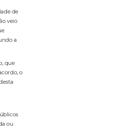
dade de
ão veio
ue
gundo a
p, que
acordo, o
 desta
úblicos
da ou