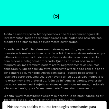
Alerta de risco: O portal Moneynownews não faz recomendações de
investimentos. Todas as recomendações publicadas são pelo site são
creditadas a profissionais devidamente certificados.
A renda ‘variável’ não oferece um retorno garantido, e por isso é
considerada um investimento de risco. Há diversos fatores externos que
influenciam na variação de ativos. O valor de ativos varia de acordo
com preços e cotações de mercado. Quedas de valor podem ser
temporárias, mas também podem afetar negativamente os recursos
aplicados. A liquidez de um ativo representa a facilidade com ele pode
ser comprado ou vendido. Ativos com baixa liquidez pode afetar o
resultado esperado, uma vez que haveria dificuldades para negociá-lo
no exato momento pretendido. Além de influências diretas, o valor de
um ativo também está sujeito a fatores econômicos externos, nacionais
e internacionais, que afetam o mercado financeiro como um todo.
O portal www.moneynownews.com (o "Portal") é de propriedade da MN
Tecnologia Ltda. (CNPJ/MF nº 44.287.513/00001-09)
Nós usamos cookies e outras tecnologias semelhantes para