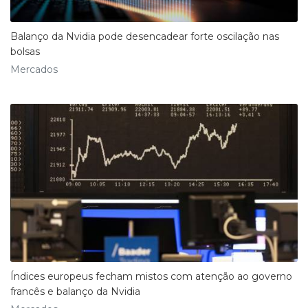
Balanço da Nvidia pode desencadear forte oscilação nas
bolsas
Mercados
Índices europeus fecham mistos com atenção ao governo
francês e balanço da Nvidia