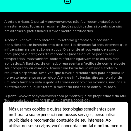
Alerta de risco: O portal Moneynownews não faz recomendações de
investimentos. Todas as recomendações publicadas são pelo site são
creditadas a profissionais devidamente certificados.
A renda ‘variável’ não oferece um retorno garantido, e por isso é
considerada um investimento de risco. Há diversos fatores externos que
influenciam na variação de ativos. O valor de ativos varia de acordo
com preços e cotações de mercado. Quedas de valor podem ser
temporárias, mas também podem afetar negativamente os recursos
aplicados. A liquidez de um ativo representa a facilidade com ele pode
ser comprado ou vendido. Ativos com baixa liquidez pode afetar o
resultado esperado, uma vez que haveria dificuldades para negociá-lo
no exato momento pretendido. Além de influências diretas, o valor de
um ativo também está sujeito a fatores econômicos externos, nacionais
e internacionais, que afetam o mercado financeiro como um todo.
O portal www.moneynownews.com (o "Portal") é de propriedade da MN
Tecnologia Ltda. (CNPJ/MF nº 44.287.513/00001-09)
Nós usamos cookies e outras tecnologias semelhantes para
© Copyright 2022 Money Now News.
melhorar a sua experiência em nossos serviços, personalizar
publicidade e recomendar conteúdo de seu interesse. Ao
Todos os direitos reservados.
utilizar nossos serviços, você concorda com tal monitoramento.
Desenvolvido por