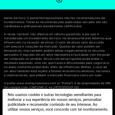
Alerta de risco: O portal Moneynownews não faz recomendações de
investimentos. Todas as recomendações publicadas são pelo site são
creditadas a profissionais devidamente certificados.
A renda ‘variável’ não oferece um retorno garantido, e por isso é
considerada um investimento de risco. Há diversos fatores externos que
influenciam na variação de ativos. O valor de ativos varia de acordo
com preços e cotações de mercado. Quedas de valor podem ser
temporárias, mas também podem afetar negativamente os recursos
aplicados. A liquidez de um ativo representa a facilidade com ele pode
ser comprado ou vendido. Ativos com baixa liquidez pode afetar o
resultado esperado, uma vez que haveria dificuldades para negociá-lo
no exato momento pretendido. Além de influências diretas, o valor de
um ativo também está sujeito a fatores econômicos externos, nacionais
e internacionais, que afetam o mercado financeiro como um todo.
O portal www.moneynownews.com (o "Portal") é de propriedade da MN
Tecnologia Ltda. (CNPJ/MF nº 44.287.513/00001-09)
Nós usamos cookies e outras tecnologias semelhantes para
© Copyright 2022 Money Now News.
melhorar a sua experiência em nossos serviços, personalizar
Todos os direitos reservados.
publicidade e recomendar conteúdo de seu interesse. Ao
utilizar nossos serviços, você concorda com tal monitoramento.
Desenvolvido por