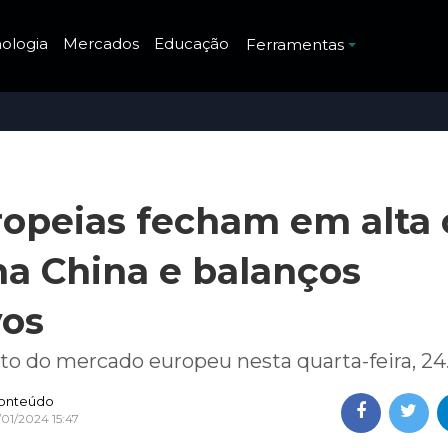
ologia
Mercados
Educação
Ferramentas
ropeias fecham em alta
na China e balanços
vos
to do mercado europeu nesta quarta-feira, 24
onteúdo
/01/2024 15:47