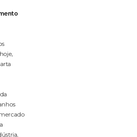
imento
os
hoje,
arta
 da
ganhos
o mercado
da
ústria.