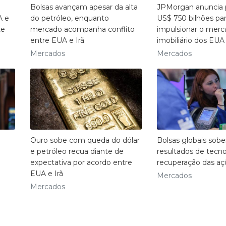
Bolsas avançam apesar da alta
JPMorgan anuncia 
A e
do petróleo, enquanto
US$ 750 bilhões pa
te
mercado acompanha conflito
impulsionar o merc
entre EUA e Irã
imobiliário dos EUA
Mercados
Mercados
Ouro sobe com queda do dólar
Bolsas globais so
e petróleo recua diante de
resultados de tecno
m
expectativa por acordo entre
recuperação das aç
EUA e Irã
Mercados
Mercados