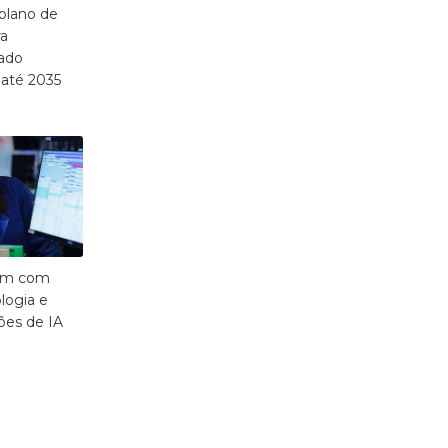
plano de
ra
ado
 até 2035
bem com
logia e
ões de IA