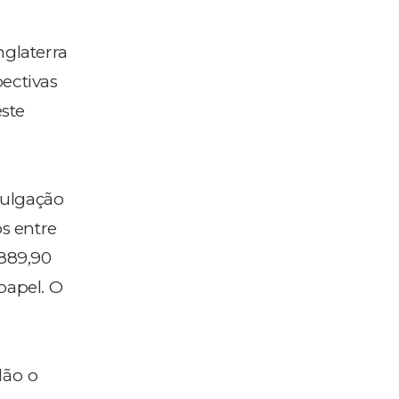
glaterra
ectivas
este
vulgação
os entre
.889,90
papel. O
lão o