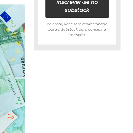
inscrever-se no
substack
ao clicar, você será redirecionado
para o Substack para concluir a
inscrição.