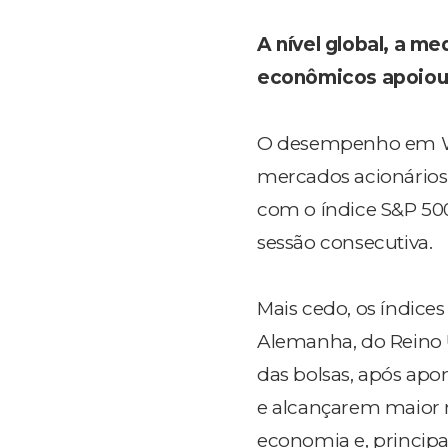
A nível global, a m
econômicos apoiou 
O desempenho em Wa
mercados acionários,
com o índice S&P 50
sessão consecutiva.
Mais cedo, os índices
Alemanha, do Reino
das bolsas, após ap
e alcançarem maior n
economia e, principa