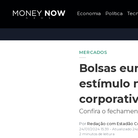
Economia
Política
Tecn
MERCADOS
Bolsas eu
estímulo 
corporati
Confira o fechamen
Por
Redação com Estadão C
24/01/2024 15:39
• Atualizado
24
2 minutos de leitura