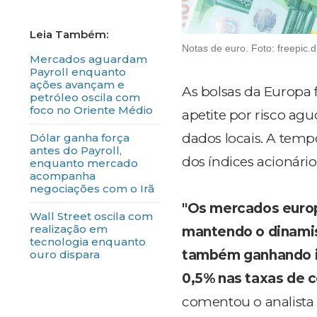
Notas de euro. Foto: freepic.di
Mercados aguardam
Payroll enquanto
ações avançam e
As bolsas da Europa 
petróleo oscila com
foco no Oriente Médio
apetite por risco ag
dados locais. A temp
Dólar ganha força
antes do Payroll,
dos índices acionár
enquanto mercado
acompanha
negociações com o Irã
"Os mercados europ
Wall Street oscila com
realização em
mantendo o dinamis
tecnologia enquanto
também ganhando im
ouro dispara
0,5% nas taxas de c
comentou o analista