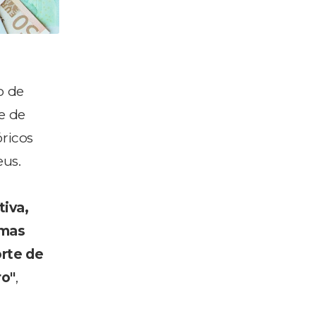
o de
e de
óricos
eus.
iva,
 mas
rte de
ro"
,