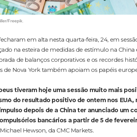
ller/Freepik.
fecharam em alta nesta quarta-feira, 24, em sessã
uçado na esteira de medidas de estímulo na China 
orada de balanços corporativos e os recordes hist
ios de Nova York também apoiam os papéis europ
eus tiveram hoje uma sessão muito mais posit
mo do resultado positivo de ontem nos EUA,
pulso depois de a China ter anunciado um co
ompulsórios bancários a partir de 5 de feverei
 Michael Hewson, da CMC Markets.