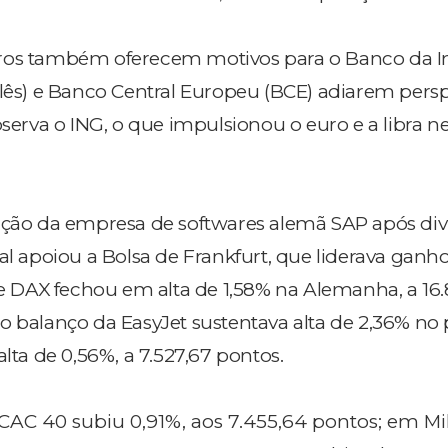
ros também oferecem motivos para o Banco da In
glês) e Banco Central Europeu (BCE) adiarem persp
bserva o ING, o que impulsionou o euro e a libra n
 ação da empresa de softwares alemã SAP após di
al apoiou a Bolsa de Frankfurt, que liderava ganh
ice DAX fechou em alta de 1,58% na Alemanha, a 16
o balanço da EasyJet sustentava alta de 2,36% no 
alta de 0,56%, a 7.527,67 pontos.
 CAC 40 subiu 0,91%, aos 7.455,64 pontos; em Mi