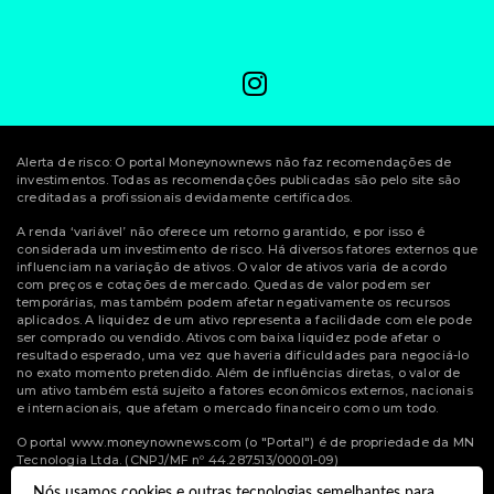
Alerta de risco: O portal Moneynownews não faz recomendações de
investimentos. Todas as recomendações publicadas são pelo site são
creditadas a profissionais devidamente certificados.
A renda ‘variável’ não oferece um retorno garantido, e por isso é
considerada um investimento de risco. Há diversos fatores externos que
influenciam na variação de ativos. O valor de ativos varia de acordo
com preços e cotações de mercado. Quedas de valor podem ser
temporárias, mas também podem afetar negativamente os recursos
aplicados. A liquidez de um ativo representa a facilidade com ele pode
ser comprado ou vendido. Ativos com baixa liquidez pode afetar o
resultado esperado, uma vez que haveria dificuldades para negociá-lo
no exato momento pretendido. Além de influências diretas, o valor de
um ativo também está sujeito a fatores econômicos externos, nacionais
e internacionais, que afetam o mercado financeiro como um todo.
O portal www.moneynownews.com (o "Portal") é de propriedade da MN
Tecnologia Ltda. (CNPJ/MF nº 44.287.513/00001-09)
Nós usamos cookies e outras tecnologias semelhantes para