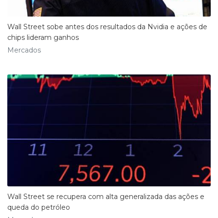
Wall Street sobe antes dos resultados da Nvidia e ações de
chips lideram ganhos
Mercados
Wall Street se recupera com alta generalizada das ações e
queda do petróleo