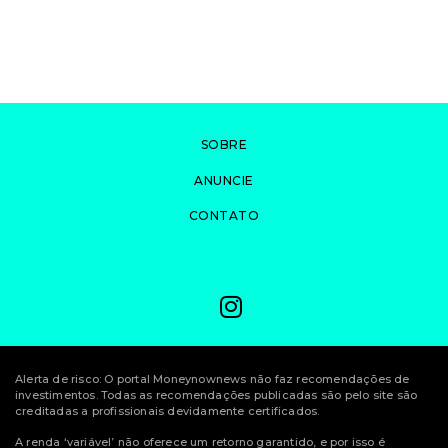
SOBRE
ANUNCIE
CONTATO
Alerta de risco: O portal Moneynownews não faz recomendações de
investimentos. Todas as recomendações publicadas são pelo site são
creditadas a profissionais devidamente certificados.
A renda ‘variável’ não oferece um retorno garantido, e por isso é