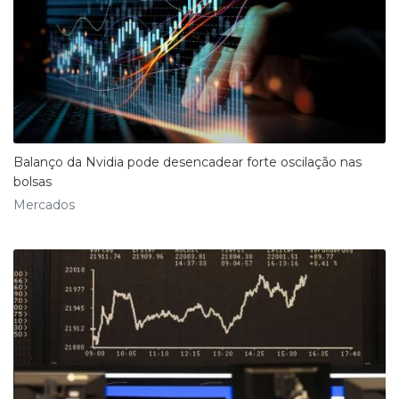
Balanço da Nvidia pode desencadear forte oscilação nas
bolsas
Mercados