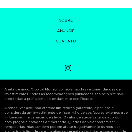
SOBRE
ANUNCIE
CONTATO
Alerta de risco: O portal Moneynownews não faz recomendações de
investimentos. Todas as recomendações publicadas são pelo site são
creditadas a profissionais devidamente certificados.
A renda ‘variável’ não oferece um retorno garantido, e por isso é
considerada um investimento de risco. Há diversos fatores externos que
influenciam na variação de ativos. O valor de ativos varia de acordo
com preços e cotações de mercado. Quedas de valor podem ser
temporárias, mas também podem afetar negativamente os recursos
aplicados. A liquidez de um ativo representa a facilidade com ele pode