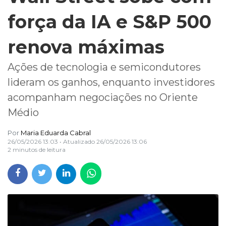
força da IA e S&P 500
renova máximas
Ações de tecnologia e semicondutores
lideram os ganhos, enquanto investidores
acompanham negociações no Oriente
Médio
Por
Maria Eduarda Cabral
26/05/2026 13:03
• Atualizado
26/05/2026 13:06
2 minutos de leitura