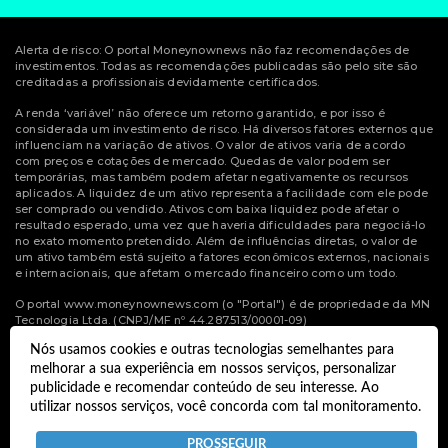
Alerta de risco: O portal Moneynownews não faz recomendações de
investimentos. Todas as recomendações publicadas são pelo site são
creditadas a profissionais devidamente certificados.
A renda ‘variável’ não oferece um retorno garantido, e por isso é
considerada um investimento de risco. Há diversos fatores externos que
influenciam na variação de ativos. O valor de ativos varia de acordo
com preços e cotações de mercado. Quedas de valor podem ser
temporárias, mas também podem afetar negativamente os recursos
aplicados. A liquidez de um ativo representa a facilidade com ele pode
ser comprado ou vendido. Ativos com baixa liquidez pode afetar o
resultado esperado, uma vez que haveria dificuldades para negociá-lo
no exato momento pretendido. Além de influências diretas, o valor de
um ativo também está sujeito a fatores econômicos externos, nacionais
e internacionais, que afetam o mercado financeiro como um todo.
O portal www.moneynownews.com (o "Portal") é de propriedade da MN
Tecnologia Ltda. (CNPJ/MF nº 44.287.513/00001-09)
Nós usamos cookies e outras tecnologias semelhantes para
© Copyright 2022 Money Now News.
melhorar a sua experiência em nossos serviços, personalizar
Todos os direitos reservados.
publicidade e recomendar conteúdo de seu interesse. Ao
utilizar nossos serviços, você concorda com tal monitoramento.
Desenvolvido por
Termos e Políticas de Uso
Privacidade
PROSSEGUIR