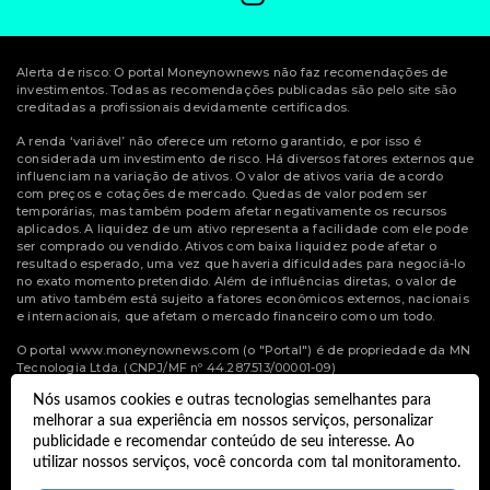
Alerta de risco: O portal Moneynownews não faz recomendações de
investimentos. Todas as recomendações publicadas são pelo site são
creditadas a profissionais devidamente certificados.
A renda ‘variável’ não oferece um retorno garantido, e por isso é
considerada um investimento de risco. Há diversos fatores externos que
influenciam na variação de ativos. O valor de ativos varia de acordo
com preços e cotações de mercado. Quedas de valor podem ser
temporárias, mas também podem afetar negativamente os recursos
aplicados. A liquidez de um ativo representa a facilidade com ele pode
ser comprado ou vendido. Ativos com baixa liquidez pode afetar o
resultado esperado, uma vez que haveria dificuldades para negociá-lo
no exato momento pretendido. Além de influências diretas, o valor de
um ativo também está sujeito a fatores econômicos externos, nacionais
e internacionais, que afetam o mercado financeiro como um todo.
O portal www.moneynownews.com (o "Portal") é de propriedade da MN
Tecnologia Ltda. (CNPJ/MF nº 44.287.513/00001-09)
Nós usamos cookies e outras tecnologias semelhantes para
© Copyright 2022 Money Now News.
melhorar a sua experiência em nossos serviços, personalizar
Todos os direitos reservados.
publicidade e recomendar conteúdo de seu interesse. Ao
utilizar nossos serviços, você concorda com tal monitoramento.
Desenvolvido por