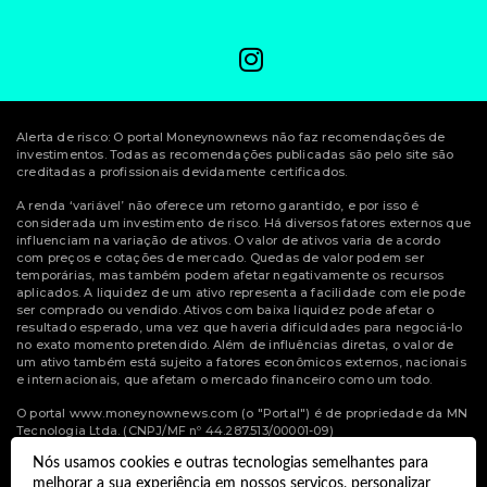
Alerta de risco: O portal Moneynownews não faz recomendações de
investimentos. Todas as recomendações publicadas são pelo site são
creditadas a profissionais devidamente certificados.
A renda ‘variável’ não oferece um retorno garantido, e por isso é
considerada um investimento de risco. Há diversos fatores externos que
influenciam na variação de ativos. O valor de ativos varia de acordo
com preços e cotações de mercado. Quedas de valor podem ser
temporárias, mas também podem afetar negativamente os recursos
aplicados. A liquidez de um ativo representa a facilidade com ele pode
ser comprado ou vendido. Ativos com baixa liquidez pode afetar o
resultado esperado, uma vez que haveria dificuldades para negociá-lo
no exato momento pretendido. Além de influências diretas, o valor de
um ativo também está sujeito a fatores econômicos externos, nacionais
e internacionais, que afetam o mercado financeiro como um todo.
O portal www.moneynownews.com (o "Portal") é de propriedade da MN
Tecnologia Ltda. (CNPJ/MF nº 44.287.513/00001-09)
Nós usamos cookies e outras tecnologias semelhantes para
© Copyright 2022 Money Now News.
melhorar a sua experiência em nossos serviços, personalizar