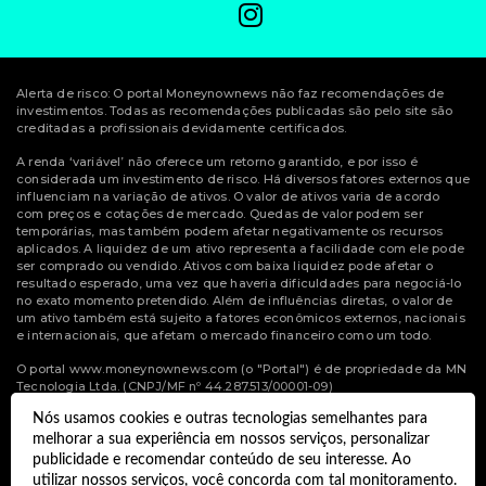
Alerta de risco: O portal Moneynownews não faz recomendações de
investimentos. Todas as recomendações publicadas são pelo site são
creditadas a profissionais devidamente certificados.
A renda ‘variável’ não oferece um retorno garantido, e por isso é
considerada um investimento de risco. Há diversos fatores externos que
influenciam na variação de ativos. O valor de ativos varia de acordo
com preços e cotações de mercado. Quedas de valor podem ser
temporárias, mas também podem afetar negativamente os recursos
aplicados. A liquidez de um ativo representa a facilidade com ele pode
ser comprado ou vendido. Ativos com baixa liquidez pode afetar o
resultado esperado, uma vez que haveria dificuldades para negociá-lo
no exato momento pretendido. Além de influências diretas, o valor de
um ativo também está sujeito a fatores econômicos externos, nacionais
e internacionais, que afetam o mercado financeiro como um todo.
O portal www.moneynownews.com (o "Portal") é de propriedade da MN
Tecnologia Ltda. (CNPJ/MF nº 44.287.513/00001-09)
Nós usamos cookies e outras tecnologias semelhantes para
© Copyright 2022 Money Now News.
melhorar a sua experiência em nossos serviços, personalizar
Todos os direitos reservados.
publicidade e recomendar conteúdo de seu interesse. Ao
utilizar nossos serviços, você concorda com tal monitoramento.
Desenvolvido por