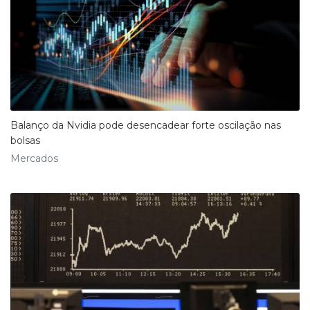
Balanço da Nvidia pode desencadear forte oscilação nas
bolsas
Mercados