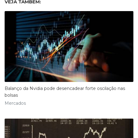
VEJA TAMBÉM:
Balanço da Nvidia pode desencadear forte oscilação nas
bolsas
Mercados