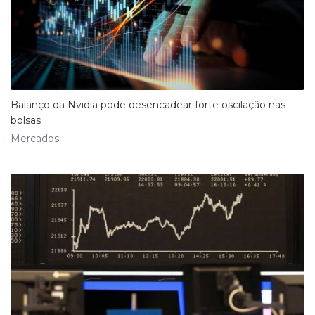
Balanço da Nvidia pode desencadear forte oscilação nas
bolsas
Mercados