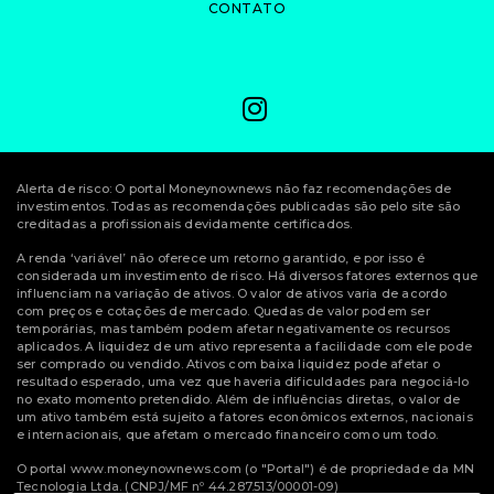
CONTATO
Alerta de risco: O portal Moneynownews não faz recomendações de
investimentos. Todas as recomendações publicadas são pelo site são
creditadas a profissionais devidamente certificados.
A renda ‘variável’ não oferece um retorno garantido, e por isso é
considerada um investimento de risco. Há diversos fatores externos que
influenciam na variação de ativos. O valor de ativos varia de acordo
com preços e cotações de mercado. Quedas de valor podem ser
temporárias, mas também podem afetar negativamente os recursos
aplicados. A liquidez de um ativo representa a facilidade com ele pode
ser comprado ou vendido. Ativos com baixa liquidez pode afetar o
resultado esperado, uma vez que haveria dificuldades para negociá-lo
no exato momento pretendido. Além de influências diretas, o valor de
um ativo também está sujeito a fatores econômicos externos, nacionais
e internacionais, que afetam o mercado financeiro como um todo.
O portal www.moneynownews.com (o "Portal") é de propriedade da MN
Tecnologia Ltda. (CNPJ/MF nº 44.287.513/00001-09)