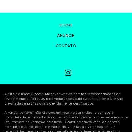
SOBRE
ANUNCIE
CONTATO
Alerta de risco: O portal Moneynownews não faz recomendações de
investimentos. Todas as recomendações publicadas são pelo site são
creditadas a profissionais devidamente certificados.
A renda ‘variável’ não oferece um retorno garantido, e por isso é
considerada um investimento de risco. Há diversos fatores externos que
influenciam na variação de ativos. O valor de ativos varia de acordo
com preços e cotações de mercado. Quedas de valor podem ser
temporárias, mas também podem afetar negativamente os recursos