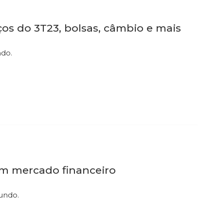
ços do 3T23, bolsas, câmbio e mais
ndo.
am mercado financeiro
undo.