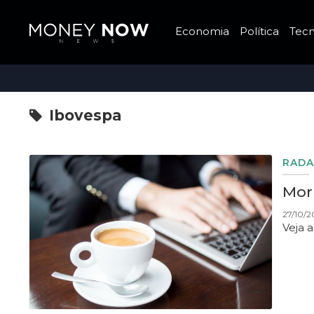
Economia
Política
Tecn
Ibovespa
RADA
Morn
27/10/2
Veja 