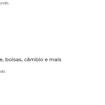
mundo.
re, bolsas, câmbio e mais
ndo.