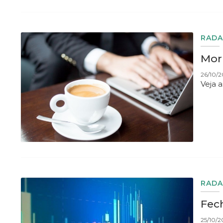
RADA
Morn
26/10/2
Veja 
RADA
Fec
25/10/2