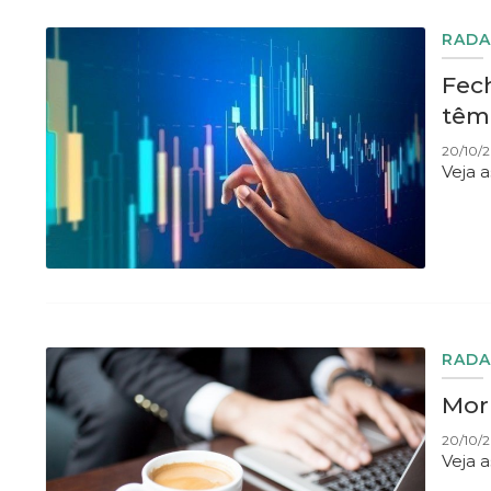
RADA
Fec
têm
20/10/2
Veja 
RADA
Morn
20/10/
Veja 