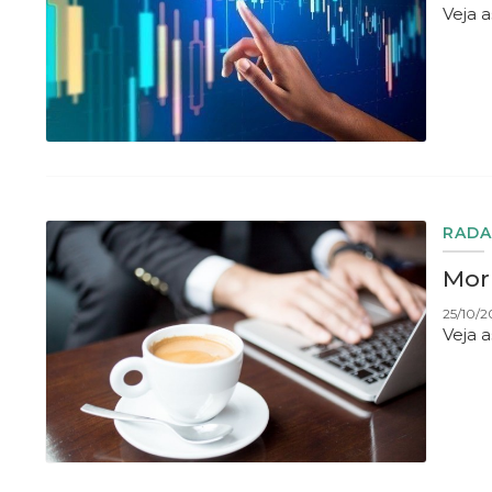
Veja 
RADA
Morn
25/10/2
Veja 