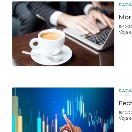
RADA
Morn
19/10/2
Veja 
RADA
Fec
18/10/2
Veja 