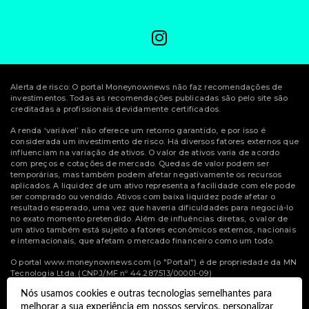
Alerta de risco: O portal Moneynownews não faz recomendações de
investimentos. Todas as recomendações publicadas são pelo site são
creditadas a profissionais devidamente certificados.
A renda ‘variável’ não oferece um retorno garantido, e por isso é
considerada um investimento de risco. Há diversos fatores externos que
influenciam na variação de ativos. O valor de ativos varia de acordo
com preços e cotações de mercado. Quedas de valor podem ser
temporárias, mas também podem afetar negativamente os recursos
aplicados. A liquidez de um ativo representa a facilidade com ele pode
ser comprado ou vendido. Ativos com baixa liquidez pode afetar o
resultado esperado, uma vez que haveria dificuldades para negociá-lo
no exato momento pretendido. Além de influências diretas, o valor de
um ativo também está sujeito a fatores econômicos externos, nacionais
e internacionais, que afetam o mercado financeiro como um todo.
O portal www.moneynownews.com (o "Portal") é de propriedade da MN
Tecnologia Ltda. (CNPJ/MF nº 44.287.513/00001-09)
Nós usamos cookies e outras tecnologias semelhantes para
© Copyright 2022 Money Now News.
melhorar a sua experiência em nossos serviços, personalizar