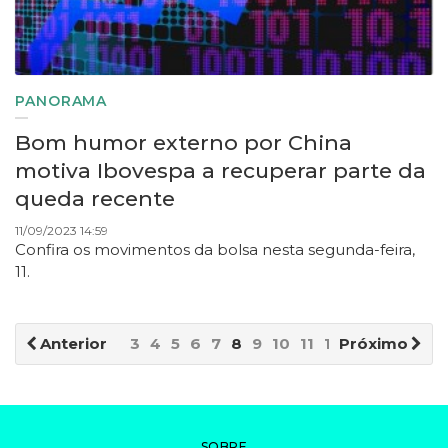
PANORAMA
Bom humor externo por China
motiva Ibovespa a recuperar parte da
queda recente
11/09/2023 14:59
Confira os movimentos da bolsa nesta segunda-feira,
11.
Anterior
3
4
5
6
7
8
9
10
11
12
Próximo
SOBRE