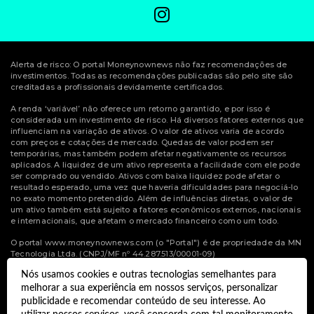
Alerta de risco: O portal Moneynownews não faz recomendações de
investimentos. Todas as recomendações publicadas são pelo site são
creditadas a profissionais devidamente certificados.
A renda ‘variável’ não oferece um retorno garantido, e por isso é
considerada um investimento de risco. Há diversos fatores externos que
influenciam na variação de ativos. O valor de ativos varia de acordo
com preços e cotações de mercado. Quedas de valor podem ser
temporárias, mas também podem afetar negativamente os recursos
aplicados. A liquidez de um ativo representa a facilidade com ele pode
ser comprado ou vendido. Ativos com baixa liquidez pode afetar o
resultado esperado, uma vez que haveria dificuldades para negociá-lo
no exato momento pretendido. Além de influências diretas, o valor de
um ativo também está sujeito a fatores econômicos externos, nacionais
e internacionais, que afetam o mercado financeiro como um todo.
O portal www.moneynownews.com (o "Portal") é de propriedade da MN
Tecnologia Ltda. (CNPJ/MF nº 44.287.513/00001-09)
Nós usamos cookies e outras tecnologias semelhantes para
© Copyright 2022 Money Now News.
melhorar a sua experiência em nossos serviços, personalizar
publicidade e recomendar conteúdo de seu interesse. Ao
Todos os direitos reservados.