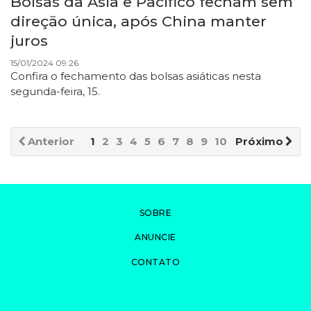
Bolsas da Ásia e Pacífico fecham sem
direção única, após China manter
juros
15/01/2024 09:26
Confira o fechamento das bolsas asiáticas nesta
segunda-feira, 15.
Anterior
1
2
3
4
5
6
7
8
9
10
Próximo
SOBRE
ANUNCIE
CONTATO