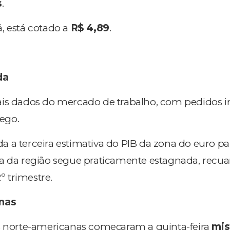
s
.
, está cotado a
R$ 4,89
.
da
is dados do mercado de trabalho, com pedidos in
ego.
 a terceira estimativa do PIB da zona do euro pa
a da região segue praticamente estagnada, recu
 trimestre.
nas
as norte-americanas começaram a quinta-feira
mis