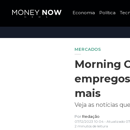
Economia
Política
Tecn
MERCADOS
Morning Ca
empregos 
mais
Veja as notícias q
Por
Redação
07/12/2023 10:04
• Atualizado
07
2 minutos de leitura