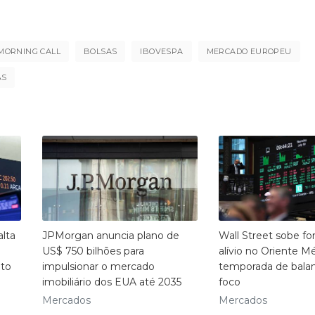
MORNING CALL
BOLSAS
IBOVESPA
MERCADO EUROPEU
AS
lta
JPMorgan anuncia plano de
Wall Street sobe f
US$ 750 bilhões para
alívio no Oriente M
ito
impulsionar o mercado
temporada de bala
imobiliário dos EUA até 2035
foco
Mercados
Mercados