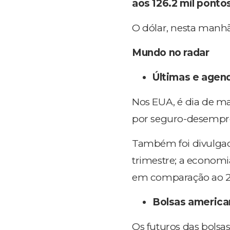
aos 126.2 mil ponto
O dólar, nesta manhã
M
undo no radar
Últimas e agen
Nos EUA, é dia de ma
por seguro-desempr
Também foi divulgada
trimestre; a economi
em comparação ao 2º
Bolsas america
Os futuros das bols