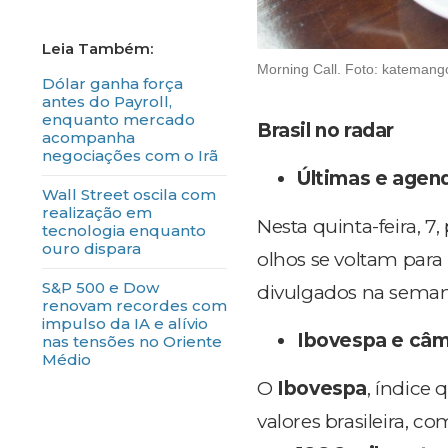
Morning Call. Foto: katemango
Dólar ganha força
antes do Payroll,
enquanto mercado
Brasil no radar
acompanha
negociações com o Irã
Últimas e agen
Wall Street oscila com
realização em
Nesta quinta-feira, 7
tecnologia enquanto
ouro dispara
olhos se voltam par
S&P 500 e Dow
divulgados na semana
renovam recordes com
impulso da IA e alívio
Ibovespa e câ
nas tensões no Oriente
Médio
O
Ibovespa
, índice
valores brasileira, c