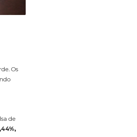
rde. Os
endo
lsa de
,44%,