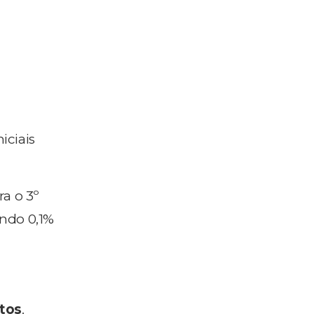
iciais
ra o 3º
ando 0,1%
tos
.