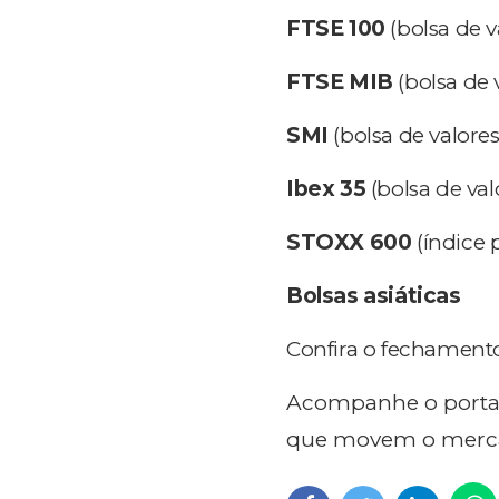
FTSE 100
(bolsa de v
FTSE MIB
(bolsa de v
SMI
(bolsa de valores
Ibex 35
(bolsa de val
STOXX 600
(índice 
Bolsas asiáticas
Confira o fechament
Acompanhe o porta
que movem o merc