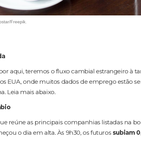
star/Freepik.
da
, por aqui, teremos o fluxo cambial estrangeiro à ta
a os EUA, onde muitos dados de emprego estão s
. Leia mais abaixo.
mbio
 que reúne as principais companhias listadas na bo
omeçou o dia em alta. Às 9h30, os futuros
subiam 0