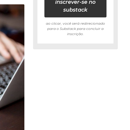
inscrever-se no
substack
ao clicar, você será redirecionado
para o Substack para concluir a
inscrição.