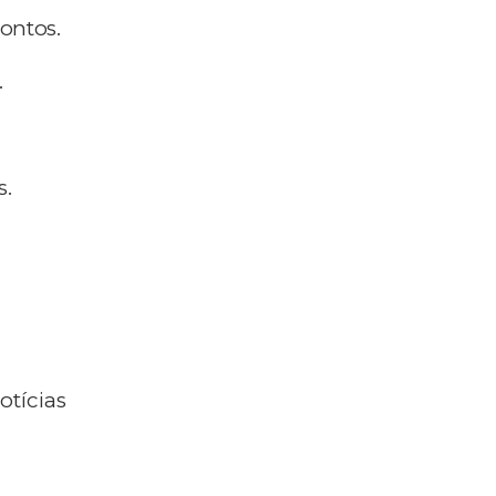
pontos.
.
s.
otícias