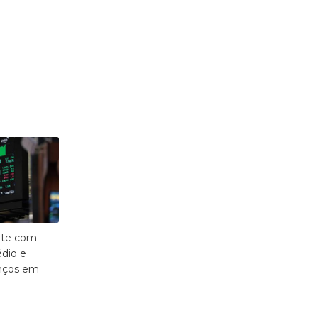
orte com
édio e
nços em